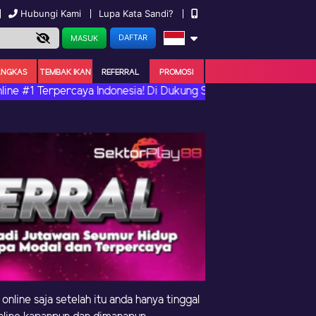
Hubungi Kami
Lupa Kata Sandi?
DAFTAR
ANGKAS
TEMBAK IKAN
REFERRAL
PROMOSI
rpercaya Indonesia! Di Dukung SportGG & Casino Proxy Bettin
nline saja setelah itu anda hanya tinggal