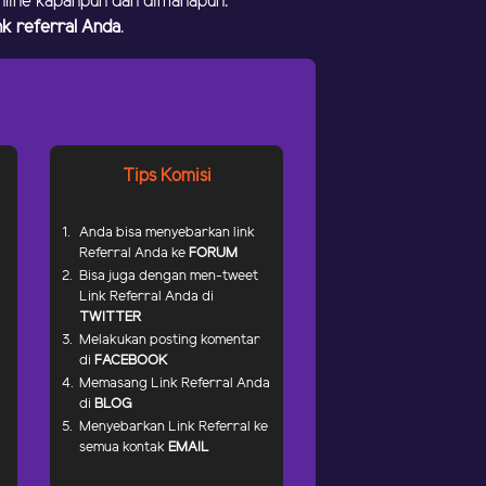
nline kapanpun dan dimanapun.
nk referral Anda
.
Tips Komisi
1.
Anda bisa menyebarkan link
Referral Anda ke
FORUM
2.
Bisa juga dengan men-tweet
Link Referral Anda di
TWITTER
3.
Melakukan posting komentar
di
FACEBOOK
4.
Memasang Link Referral Anda
di
BLOG
5.
Menyebarkan Link Referral ke
semua kontak
EMAIL