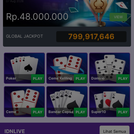
07 Aug 2026
Rp.48.000.000
VIEW
799,917,646
GLOBAL JACKPOT
Poker
Ceme Keliling
Domino
PLAY
PLAY
PLAY
Ceme
Bandar Capsa
Super10
PLAY
PLAY
PLAY
IDNLIVE
Lihat Semua