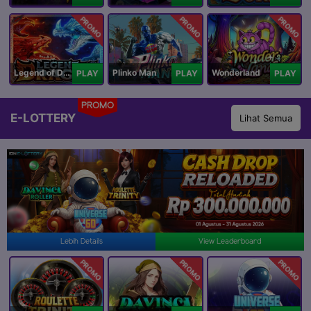
PROMO
PROMO
PROMO
Legend of Dragon
Plinko Man
Wonderland
PLAY
PLAY
PLAY
PROMO
E-LOTTERY
Lihat Semua
Lebih Details
View Leaderboard
PROMO
PROMO
PROMO