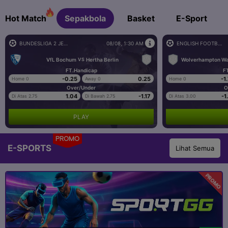
Hot Match
Sepakbola
Basket
E-Sport
ENGLISH FOOTBALL LEAG...
08/08, 1:45 AM
UEFA SUPER CUP
Wolverhampton Wanderers
VS
Port Vale
Paris Saint Germ
FT.Handicap
F
-1.75
1.75
-0
Home 0
Away 0
Home 0
Over/Under
O
-1.01
-1.20
-1
Di Atas 3.00
Di Bawah 3.00
Di Atas 2.50
PLAY
PROMO
E-SPORTS
Lihat Semua
PROMO