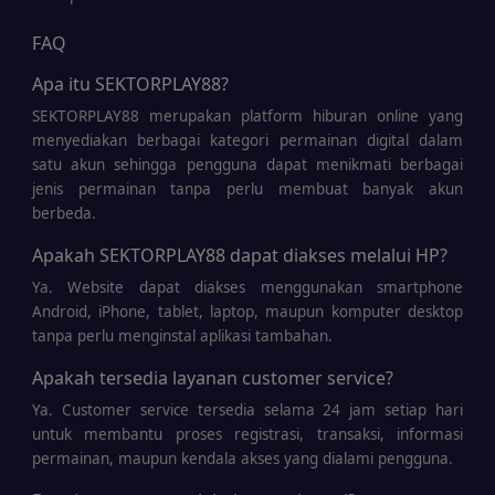
FAQ
Apa itu SEKTORPLAY88?
SEKTORPLAY88 merupakan platform hiburan online yang
menyediakan berbagai kategori permainan digital dalam
satu akun sehingga pengguna dapat menikmati berbagai
jenis permainan tanpa perlu membuat banyak akun
berbeda.
Apakah SEKTORPLAY88 dapat diakses melalui HP?
Ya. Website dapat diakses menggunakan smartphone
Android, iPhone, tablet, laptop, maupun komputer desktop
tanpa perlu menginstal aplikasi tambahan.
Apakah tersedia layanan customer service?
Ya. Customer service tersedia selama 24 jam setiap hari
untuk membantu proses registrasi, transaksi, informasi
permainan, maupun kendala akses yang dialami pengguna.