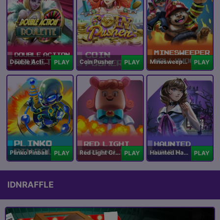
Double Action Roulette
Coin Pusher
Minesweeper Hollywood
PLAY
PLAY
PLAY
Plinko Pinball
Red Light Green Light
Haunted Haven
PLAY
PLAY
PLAY
IDNRAFFLE