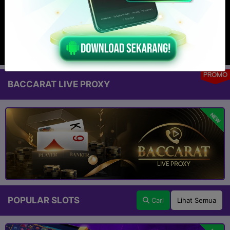
PROMO
BACCARAT LIVE PROXY
NEW
POPULAR SLOTS
Cari
Lihat Semua