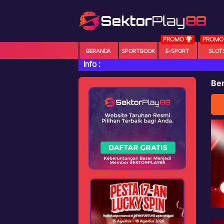
PROMO
PROM
BERANDA
SPORTBOOK
E-SPORT
SLOT
Info :
🎰 S
Be