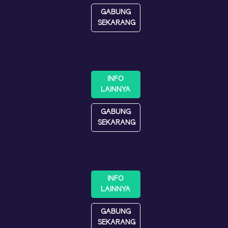
GABUNG
SEKARANG
INFO
LAINNYA
GABUNG
SEKARANG
INFO
LAINNYA
GABUNG
SEKARANG