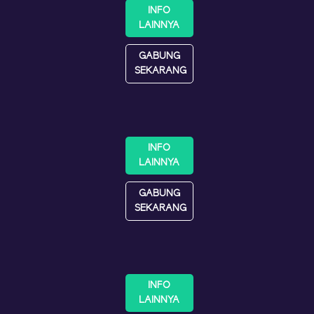
INFO
LAINNYA
GABUNG
SEKARANG
INFO
LAINNYA
GABUNG
SEKARANG
INFO
LAINNYA