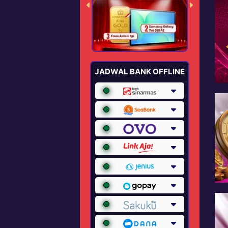
JADWAL BANK OFFLINE