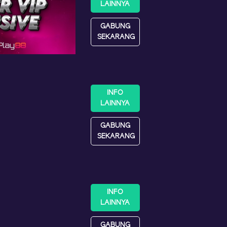
LAINNYA
GABUNG
SEKARANG
INFO
LAINNYA
GABUNG
SEKARANG
INFO
LAINNYA
GABUNG