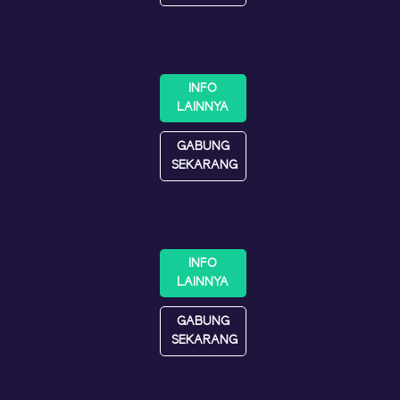
INFO
LAINNYA
GABUNG
SEKARANG
INFO
LAINNYA
GABUNG
SEKARANG